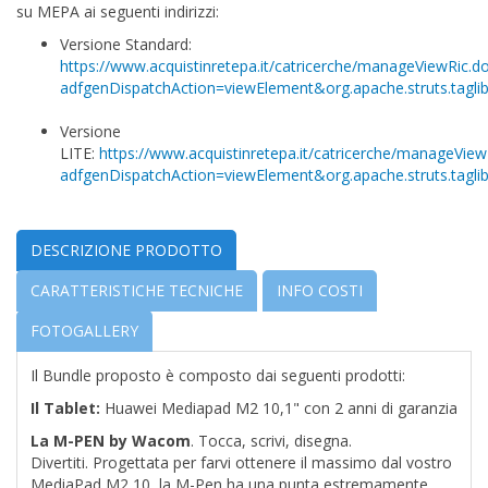
su MEPA ai seguenti indirizzi:
Versione Standard:
https://www.acquistinretepa.it/catricerche/manageViewRic.d
adfgenDispatchAction=viewElement&org.apache.struts.tag
Versione
LITE:
https://www.acquistinretepa.it/catricerche/manageView
adfgenDispatchAction=viewElement&org.apache.struts.tag
DESCRIZIONE PRODOTTO
CARATTERISTICHE TECNICHE
INFO COSTI
FOTOGALLERY
Il Bundle proposto è composto dai seguenti prodotti:
Il Tablet:
Huawei Mediapad M2 10,1" con 2 anni di garanzia
La M-PEN by Wacom
. Tocca, scrivi, disegna.
Divertiti. Progettata per farvi ottenere il massimo dal vostro
MediaPad M2 10, la M-Pen ha una punta estremamente