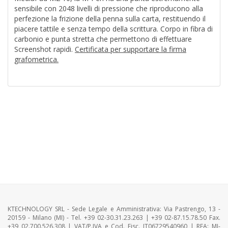
sensibile con 2048 livelli di pressione che riproducono alla
perfezione la frizione della penna sulla carta, restituendo il
piacere tattile e senza tempo della scrittura. Corpo in fibra di
carbonio e punta stretta che permettono di effettuare
Screenshot rapidi.
Certificata per supportare la firma
grafometrica.
KTECHNOLOGY SRL - Sede Legale e Amministrativa: Via Pastrengo, 13 -
20159 - Milano (MI) - Tel. +39 02-30.31.23.263 | +39 02-87.15.78.50 Fax.
+39 02.700.526.308 | VAT/P.IVA e Cod. Fisc. IT06729540960 | REA: MI-